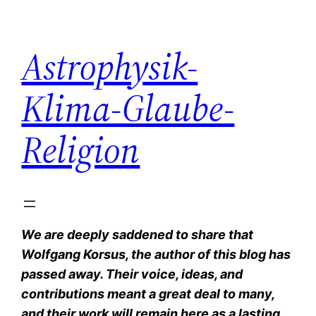
Zum
Inhalt
Astrophysik-
springen
Klima-Glaube-
Religion
We are deeply saddened to share that
Wolfgang Korsus, the author of this blog has
passed away. Their voice, ideas, and
contributions meant a great deal to many,
and their work will remain here as a lasting