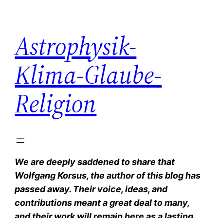
Zum
Inhalt
Astrophysik-
springen
Klima-Glaube-
Religion
We are deeply saddened to share that
Wolfgang Korsus, the author of this blog has
passed away. Their voice, ideas, and
contributions meant a great deal to many,
and their work will remain here as a lasting