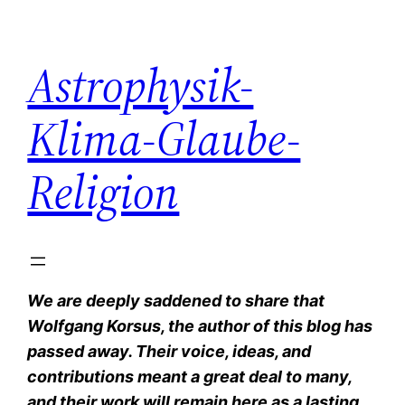
Zum
Inhalt
Astrophysik-
springen
Klima-Glaube-
Religion
We are deeply saddened to share that
Wolfgang Korsus, the author of this blog has
passed away. Their voice, ideas, and
contributions meant a great deal to many,
and their work will remain here as a lasting