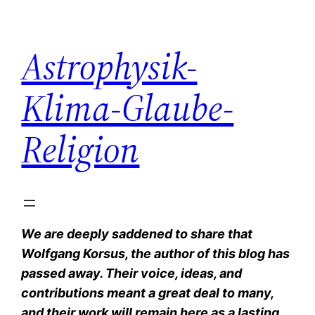
Zum
Inhalt
Astrophysik-
springen
Klima-Glaube-
Religion
We are deeply saddened to share that
Wolfgang Korsus, the author of this blog has
passed away. Their voice, ideas, and
contributions meant a great deal to many,
and their work will remain here as a lasting