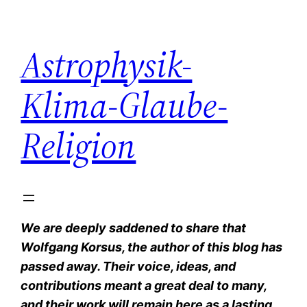
Zum
Inhalt
Astrophysik-
springen
Klima-Glaube-
Religion
We are deeply saddened to share that
Wolfgang Korsus, the author of this blog has
passed away. Their voice, ideas, and
contributions meant a great deal to many,
and their work will remain here as a lasting