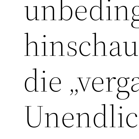
unbedin
hinschau
die „ver
Unendlich