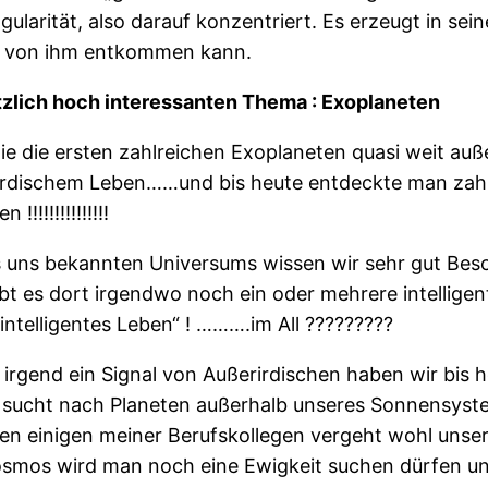
gularität, also darauf konzentriert. Es erzeugt in se
cht von ihm entkommen kann.
lötzlich hoch interessanten Thema : Exoplaneten
e die ersten zahlreichen Exoplaneten quasi weit au
irdischem Leben……und bis heute entdeckte man zah
!!!!!!!!!!!!!
des uns bekannten Universums wissen wir sehr gut Bes
t es dort irgendwo noch ein oder mehrere intellige
„intelligentes Leben“ ! ……….im All ?????????
 : irgend ein Signal von Außerirdischen haben wir bi
 sucht nach Planeten außerhalb unseres Sonnensystem
len einigen meiner Berufskollegen vergeht wohl unsere
smos wird man noch eine Ewigkeit suchen dürfen un