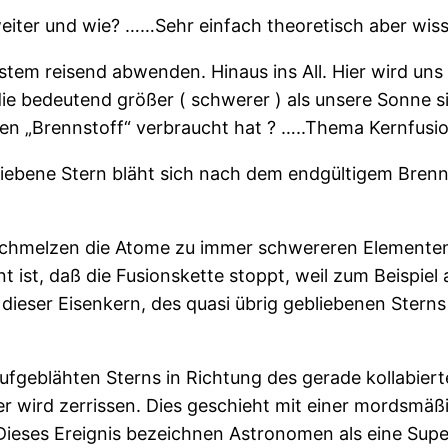
eiter und wie? ……Sehr einfach theoretisch aber wiss
m reisend abwenden. Hinaus ins All. Hier wird uns d
ie bedeutend größer ( schwerer ) als unsere Sonne si
en „Brennstoff“ verbraucht hat ? …..Thema Kernfusio
riebene Stern bläht sich nach dem endgültigem Brenn
schmelzen die Atome zu immer schwereren Elementen.
nt ist, daß die Fusionskette stoppt, weil zum Beispi
dieser Eisenkern, des quasi übrig gebliebenen Sterns
ufgeblähten Sterns in Richtung des gerade kollabierte
r wird zerrissen. Dies geschieht mit einer mordsmäßi
ieses Ereignis bezeichnen Astronomen als eine Supe