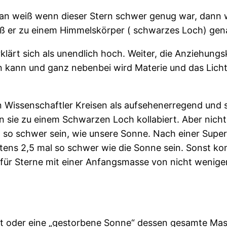
an weiß wenn dieser Stern schwer genug war, dann wi
aß er zu einem Himmelskörper ( schwarzes Loch) gena
lärt sich als unendlich hoch. Weiter, die Anziehungs
n kann und ganz nebenbei wird Materie und das Lich
issenschaftler Kreisen als aufsehenerregend und spe
n sie zu einem Schwarzen Loch kollabiert. Aber nich
l so schwer sein, wie unsere Sonne. Nach einer Supe
ens 2,5 mal so schwer wie die Sonne sein. Sonst ko
ng für Sterne mit einer Anfangsmasse von nicht wenig
jekt oder eine „gestorbene Sonne“ dessen gesamte Ma