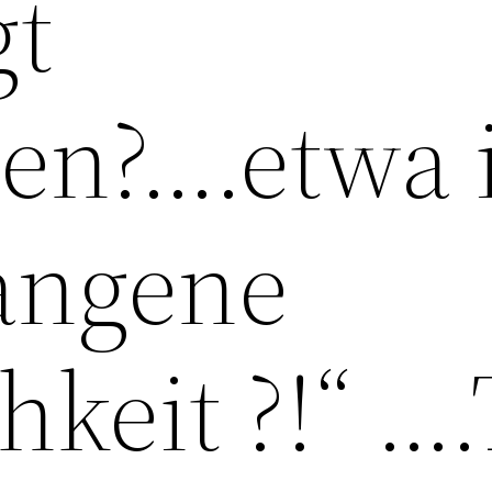
gt
en?….etwa 
gangene
keit ?!“ ….