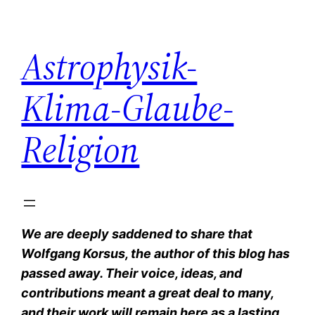
Zum
Inhalt
Astrophysik-
springen
Klima-Glaube-
Religion
We are deeply saddened to share that
Wolfgang Korsus, the author of this blog has
passed away. Their voice, ideas, and
contributions meant a great deal to many,
and their work will remain here as a lasting