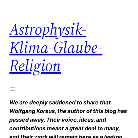
Zum
Inhalt
Astrophysik-
springen
Klima-Glaube-
Religion
We are deeply saddened to share that
Wolfgang Korsus, the author of this blog has
passed away. Their voice, ideas, and
contributions meant a great deal to many,
and their work will remain here as a lasting