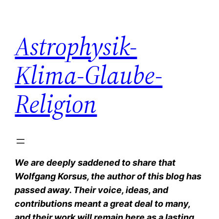
Zum
Inhalt
Astrophysik-
springen
Klima-Glaube-
Religion
We are deeply saddened to share that
Wolfgang Korsus, the author of this blog has
passed away. Their voice, ideas, and
contributions meant a great deal to many,
and their work will remain here as a lasting