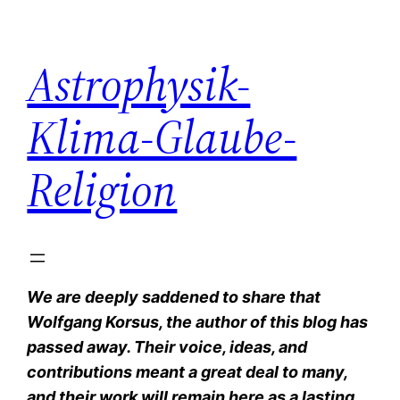
Zum
Inhalt
Astrophysik-
springen
Klima-Glaube-
Religion
We are deeply saddened to share that
Wolfgang Korsus, the author of this blog has
passed away. Their voice, ideas, and
contributions meant a great deal to many,
and their work will remain here as a lasting