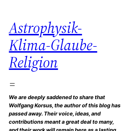
Zum
Inhalt
Astrophysik-
springen
Klima-Glaube-
Religion
We are deeply saddened to share that
Wolfgang Korsus, the author of this blog has
passed away. Their voice, ideas, and
contributions meant a great deal to many,
and their work will remain here as a lasting