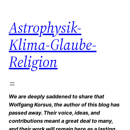
Zum
Inhalt
Astrophysik-
springen
Klima-Glaube-
Religion
We are deeply saddened to share that
Wolfgang Korsus, the author of this blog has
passed away. Their voice, ideas, and
contributions meant a great deal to many,
and their work will remain here as a lasting