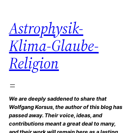
Zum
Inhalt
Astrophysik-
springen
Klima-Glaube-
Religion
We are deeply saddened to share that
Wolfgang Korsus, the author of this blog has
passed away. Their voice, ideas, and
contributions meant a great deal to many,
and their work will remain here as a lasting