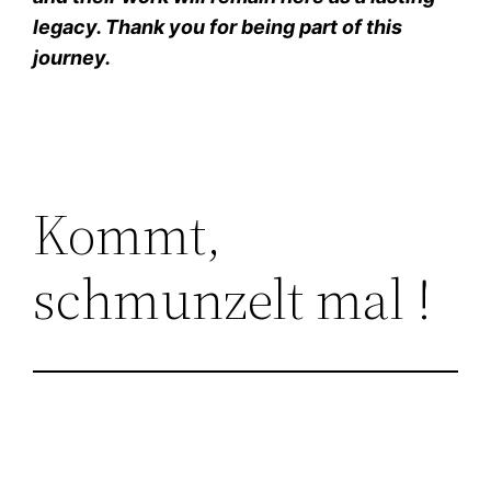
legacy. Thank you for being part of this
journey.
Kommt,
schmunzelt mal !
Wolfgang Korsus Dipl.-Ing.NT, ,
Astrophysiker