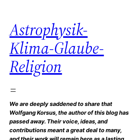
Zum
Inhalt
Astrophysik-
springen
Klima-Glaube-
Religion
We are deeply saddened to share that
Wolfgang Korsus, the author of this blog has
passed away. Their voice, ideas, and
contributions meant a great deal to many,
and their work will remain here as a lasting