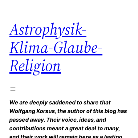
Zum
Inhalt
Astrophysik-
springen
Klima-Glaube-
Religion
We are deeply saddened to share that
Wolfgang Korsus, the author of this blog has
passed away. Their voice, ideas, and
contributions meant a great deal to many,
and their work will remain here as a lasting