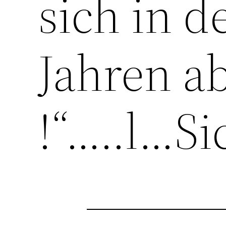
sich in d
Jahren a
!“…..l…Sic