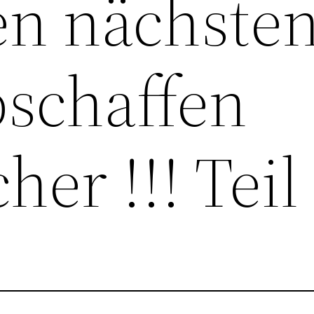
en nächste
bschaffen
her !!! Teil