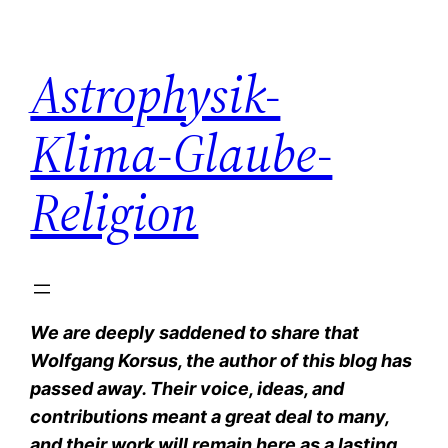
Zum
Inhalt
Astrophysik-
springen
Klima-Glaube-
Religion
We are deeply saddened to share that
Wolfgang Korsus, the author of this blog has
passed away. Their voice, ideas, and
contributions meant a great deal to many,
and their work will remain here as a lasting