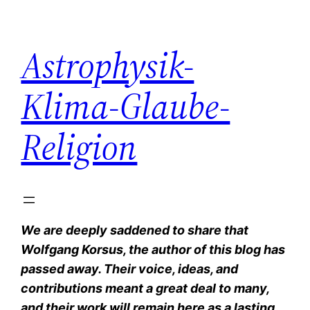
Zum
Inhalt
Astrophysik-
springen
Klima-Glaube-
Religion
We are deeply saddened to share that
Wolfgang Korsus, the author of this blog has
passed away. Their voice, ideas, and
contributions meant a great deal to many,
and their work will remain here as a lasting