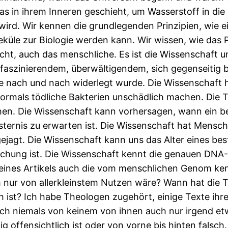
was in ihrem Inneren geschieht, um Wasserstoff in 
 wird. Wir kennen die grundlegenden Prinzipien, wie 
üle zur Biologie werden kann. Wir wissen, wie das Pr
icht, auch das menschliche. Es ist die Wissenschaft 
faszinierendem, überwältigendem, sich gegenseitig b
 die nach und nach widerlegt wurde. Die Wissenschaft
vormals tödliche Bakterien unschädlich machen. Die T
echen. Die Wissenschaft kann vorhersagen, wann ein 
sternis zu erwarten ist. Die Wissenschaft hat Mens
ejagt. Die Wissenschaft kann uns das Alter eines be
älschung ist. Die Wissenschaft kennt die genauen DN
meines Artikels auch die vom menschlichen Genom ken
 nur von allerkleinstem Nutzen wäre? Wann hat die Th
h ist? Ich habe Theologen zugehört, einige Texte ihr
ch niemals von keinem von ihnen auch nur irgend et
ig offensichtlich ist oder von vorne bis hinten falsc